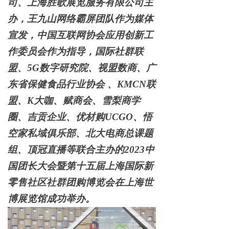
司、上海胜歌展览服务有限公司主
办，王九山网络霸屏团队作为媒体
宣发，中国互联网协会应用创新工
作委员会作为指导，国际社群联
盟、5G数字研究院、视盟数商、广
东省保健食品行业协会 、KMCN联
盟、K大咖、赋商会、雪梨商学
圈、吉贡企业、优材购UCGO、悟
空家私域俱乐部、北大电商总课题
组、顶冠直播等联合主办
的
2023
中
国团长大会暨第十五届上海国际新
零售社区社群团购博览会在上海世
博展览馆成功举办。