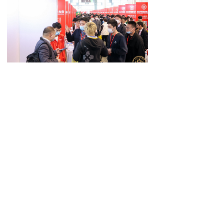
本届展会汇聚了1000+品牌方，
其中来自
蒙牛、双汇、圣迪乐、都
乐、光明白茅岭农场、新第五季、
联鲜食品、陶陶居、凤中皇、青岛
沃氏、佳果源、国信蓝谷、康比
特、亚西亚、钟薛高、灯塔水母、
周榴莲、潭牛文昌鸡、倍乐生、朝
日唯品、艾儿、奥丁商业等品牌展
商精彩亮相。
值得一提的是，2023中国团长