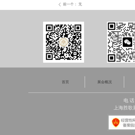
前一个：
无
ꄴ
首页
展会概况
电 话
上海胜歌